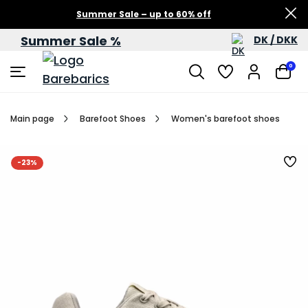
Summer Sale – up to 60% off
Summer Sale %
DK / DKK
0
Main page
Barefoot Shoes
Women's barefoot shoes
-23%