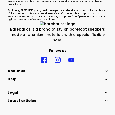
discount is valid only on non-discounted items and cannot be combined with other
promotions.
By clicking "SUBSCRIBE", you agree to have your email address added to the database
of the operator of this website and to receive information about its products and
services. More details about the processing and protection of personal data and the
rights of the data subject
are listed here
Barebarics is a brand of stylish barefoot sneakers
made of premium materials with a special flexible
sole.
Follow us
About us
Help
Legal
Latest articles